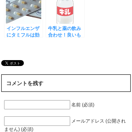
知ろう
について
インフルエンザ
牛乳と薬の飲み
にタミフルは効
合わせ！良いも
果なし！コクラ
のと悪いもの！
ンとロッシュに
それぞれの理由
拍手を
は？
コメントを残す
名前 (必須)
メールアドレス (公開され
ません) (必須)