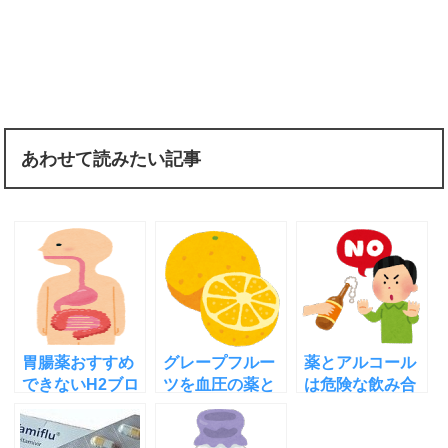
あわせて読みたい記事
胃腸薬おすすめ
グレープフルー
薬とアルコール
できないH2ブロ
ツを血圧の薬と
は危険な飲み合
ッカー認知症や
一緒に飲むと危
わせ！その理由
せん妄の副作用
険！その理由を
と注意すべき薬