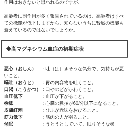
作用はおきないと思われるのですが。
高齢者に副作用が多く報告されているのは、高齢者はすべ
ての機能が低下しますから、知らないうちに腎臓の機能も
衰えているのではないでしょうか。
◆高マグネシウム血症の初期症状
悪心（おしん）
：吐（は）きそうな気分で、気持ちが悪
いこと。
嘔吐（おうと）
：胃の内容物を吐くこと。
口渇（こうかつ）：
口やのどがかわくこと。
血圧低下
：血圧が下がること。
徐脈
：心臓の脈拍が60/分以下になること。
皮膚紅潮
：ひふが赤味をおびること。
筋力低下
：筋肉の力が弱ること。
傾眠
：うとうとしていて、眠りそうな状