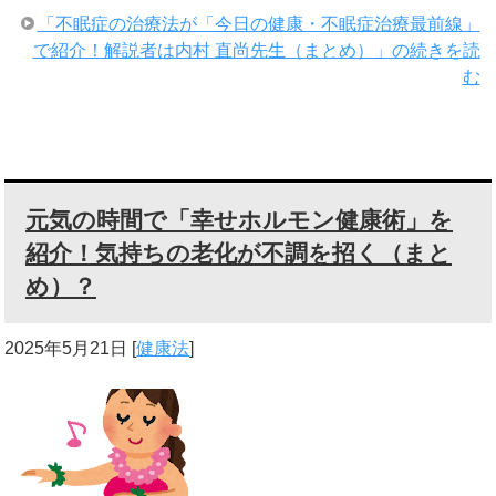
「不眠症の治療法が「今日の健康・不眠症治療最前線」
で紹介！解説者は内村 直尚先生（まとめ）」の続きを読
む
元気の時間で「幸せホルモン健康術」を
紹介！気持ちの老化が不調を招く（まと
め）？
2025年5月21日
[
健康法
]