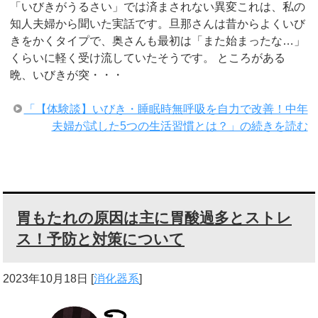
「いびきがうるさい」では済まされない異変これは、私の
知人夫婦から聞いた実話です。旦那さんは昔からよくいび
きをかくタイプで、奥さんも最初は「また始まったな…」
くらいに軽く受け流していたそうです。 ところがある
晩、いびきが突・・・
「【体験談】いびき・睡眠時無呼吸を自力で改善！中年
夫婦が試した5つの生活習慣とは？」の続きを読む
胃もたれの原因は主に胃酸過多とストレ
ス！予防と対策について
2023年10月18日
[
消化器系
]