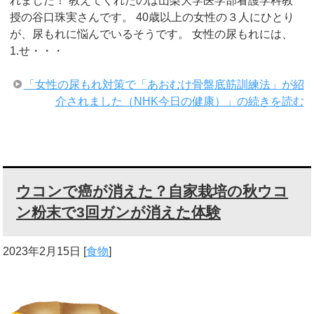
れました！ 教えてくれたのは山梨大学医学部看護学科教
授の谷口珠実さんです。 40歳以上の女性の３人にひとり
が、尿もれに悩んでいるそうです。 女性の尿もれには、
1.せ・・・
「女性の尿もれ対策で「あおむけ骨盤底筋訓練法」が紹
介されました（NHK今日の健康）」の続きを読む
ウコンで癌が消えた？自家栽培の秋ウコ
ン粉末で3回ガンが消えた体験
2023年2月15日
[
食物
]