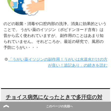
のどの殺菌・消毒や口腔内部の洗浄、消臭に効果的という
ことで、 うがい薬のイソジン（ポピドンヨード含有）は
昔から広く使われていますが、 副作用のことはあまり知
られていません。 それどころか、最近の研究で、風邪の
予防にうがい・・・
「うがい薬イソジンの副作用！うがいは水道水だけの方
が良い！追記あり」の続きを読む
チョイス病気になったときで多汗症の対
処法を藤本智子さんが紹介！
このページの先頭へ