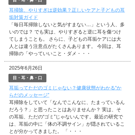
目・耳・鼻・口
耳掃除、やりすぎは逆効果？正しいケアと子どもの耳
垢対策ガイド
「毎日耳掃除しないと気がすまない…」という人、多
いのでは？ でも実は、やりすぎると逆に耳を傷つけ
てしまうことも。 さらに、子どもの耳垢ケアには大
人とは違う注意点がたくさんあります。 今回は、耳
掃除の「やっていいこと・ダメ・・・
2025年6月26日
目・耳・鼻・口
耳垢ってただのゴミじゃない？健康状態がわかる“か
らだのメッセージ”
耳掃除をしていて「なんでこんなに、たまっているん
だろう？」と思ったことはありませんか？ 実は、そ
の耳垢、ただの“ゴミ”じゃないんです。最近の研究で
は、耳垢の中に「体の不調サイン」が隠されているこ
とが分かってきました。 「・・・