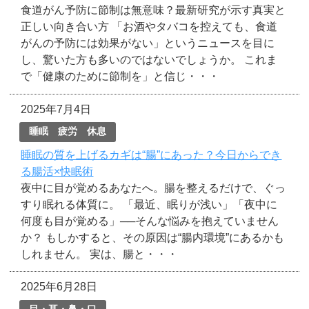
食道がん予防に節制は無意味？最新研究が示す真実と
正しい向き合い方 「お酒やタバコを控えても、食道
がんの予防には効果がない」というニュースを目に
し、驚いた方も多いのではないでしょうか。 これま
で「健康のために節制を」と信じ・・・
2025年7月4日
睡眠 疲労 休息
睡眠の質を上げるカギは“腸”にあった？今日からでき
る腸活×快眠術
夜中に目が覚めるあなたへ。腸を整えるだけで、ぐっ
すり眠れる体質に。 「最近、眠りが浅い」「夜中に
何度も目が覚める」──そんな悩みを抱えていません
か？ もしかすると、その原因は“腸内環境”にあるかも
しれません。 実は、腸と・・・
2025年6月28日