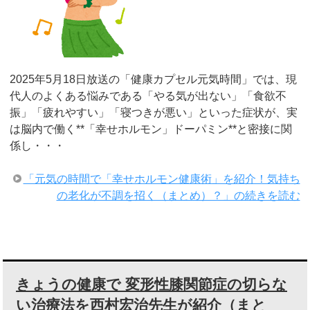
2025年5月18日放送の「健康カプセル元気時間」では、現
代人のよくある悩みである「やる気が出ない」「食欲不
振」「疲れやすい」「寝つきが悪い」といった症状が、実
は脳内で働く**「幸せホルモン」ドーパミン**と密接に関
係し・・・
「元気の時間で「幸せホルモン健康術」を紹介！気持ち
の老化が不調を招く（まとめ）？」の続きを読む
きょうの健康で 変形性膝関節症の切らな
い治療法を西村宏治先生が紹介（まと