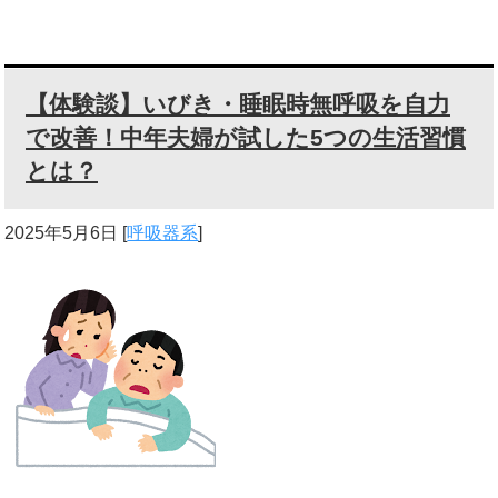
【体験談】いびき・睡眠時無呼吸を自力
で改善！中年夫婦が試した5つの生活習慣
とは？
2025年5月6日
[
呼吸器系
]