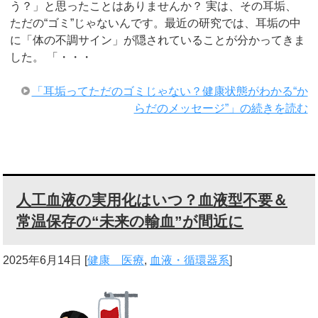
う？」と思ったことはありませんか？ 実は、その耳垢、
ただの“ゴミ”じゃないんです。最近の研究では、耳垢の中
に「体の不調サイン」が隠されていることが分かってきま
した。 「・・・
「耳垢ってただのゴミじゃない？健康状態がわかる“か
らだのメッセージ”」の続きを読む
人工血液の実用化はいつ？血液型不要＆
常温保存の“未来の輸血”が間近に
2025年6月14日
[
健康 医療
,
血液・循環器系
]