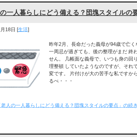
人の一人暮らしにどう備える？団塊スタイルの
8月18日
[
生活
]
昨年2月、長命だった義母が94歳で亡く
一周忌が過ぎても、後の整理がまだ 終
せん。 几帳面な義母で、いつも身の回
理整頓 していたようなのですが、それ
変です。 片付けが大の苦手な私ですから
るべ・・・
「老人の一人暮らしにどう備える？団塊スタイルの要点」の続