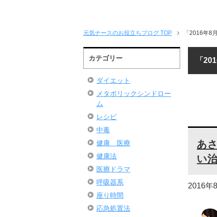
元気ナースのお役立ちブログ TOP
「2016年
カテゴリー
「20
ダイエット
メタボリックシンドロー
ム
レシピ
中毒
あ
健康 医療
健康法
い
医療ドラマ
呼吸器系
2016年
座り時間
応急処置法