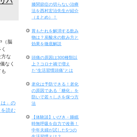
リハ
膝関節症の切らない治療
法を西村宏治先生が紹介
（まとめ）！
胃もたれを解消する飲み
物は？炭酸水の飲み方と
中（脳
効果を徹底解説
多く
仕方な
頭痛の原因は300種類以
儀なく
上？コロナ禍で増え
た“生活習慣頭痛”とは
ても
老化は予防できる！老化
の原因である「糖化」を
防いで若々しさを保つ方
とは」の
法
きを読む
【体験談】いびき・睡眠
時無呼吸を自力で改善！
中年夫婦が試した5つの
生活習慣とは？