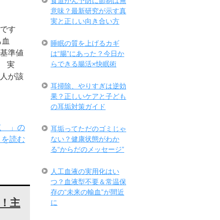
食道がん予防に節制は無
意味？最新研究が示す真
実と正しい向き合い方
です
も血
睡眠の質を上げるカギ
基準値
は“腸”にあった？今日か
らできる腸活×快眠術
。 実
人が該
耳掃除、やりすぎは逆効
果？正しいケアと子ども
の耳垢対策ガイド
点 」の
耳垢ってただのゴミじゃ
ない？健康状態がわか
きを読む
る“からだのメッセージ”
人工血液の実用化はい
つ？血液型不要＆常温保
存の“未来の輸血”が間近
！主
に