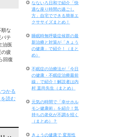
なないろ日和で紹介「快
適な座り時間の過ごし
方」自宅でできる簡単エ
クササイズまとめ！
不順な
睡眠時無呼吸症候群の最
夏バテ
新治療と対策が「きょう
主治医
の健康」で紹介！（まと
夏の疲
め）
ら回復
不眠症の治療法が「今日
の健康・不眠症治療最前
線」で紹介！解説者は内
村 直尚先生（まとめ）
みつかる
きを読む
元気の時間で「幸せホル
モン健康術」を紹介！気
持ちの老化が不調を招く
（まとめ）？
きょうの健康で 変形性