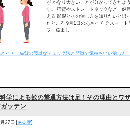
が かなり大きいことが分かってきたよ
す。 猫背やストレートネックなど、健
える 影響とその治し方を知りたいと思
たところ 9月1日のあさイチで スマート
フ 蔵出し・・・
あさイチ！猫背の簡単なチェック法と簡単で気持ちいい治し方
新科学による蚊の撃退方法は足！その理由とワ
Kガッテン
8月27日
[
感染症
]