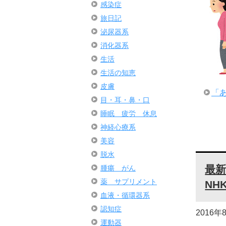
感染症
旅日記
泌尿器系
消化器系
生活
生活の知恵
皮膚
「
目・耳・鼻・口
睡眠 疲労 休息
神経心療系
美容
脱水
最
腫瘍 がん
薬 サプリメント
NH
血液・循環器系
認知症
2016年
運動器