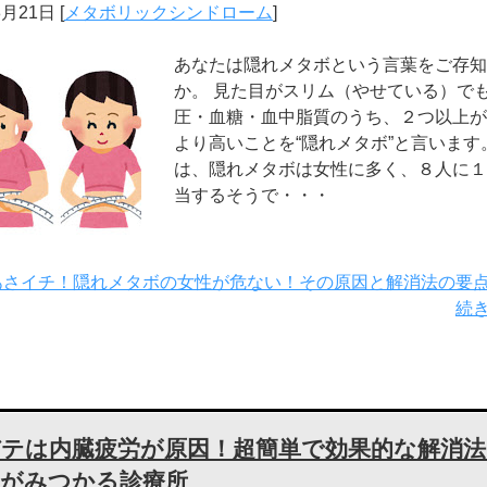
8月21日
[
メタボリックシンドローム
]
あなたは隠れメタボという言葉をご存知
か。 見た目がスリム（やせている）で
圧・血糖・血中脂質のうち、２つ以上が
より高いことを“隠れメタボ”と言います
は、隠れメタボは女性に多く、８人に１
当するそうで・・・
あさイチ！隠れメタボの女性が危ない！その原因と解消法の要
続
バテは内臓疲労が原因！超簡単で効果的な解消法
医がみつかる診療所