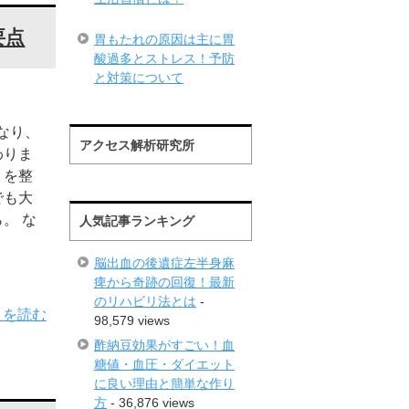
要点
胃もたれの原因は主に胃
酸過多とストレス！予防
と対策について
なり、
アクセス解析研究所
わりま
りを整
でも大
。 な
人気記事ランキング
脳出血の後遺症左半身麻
痺から奇跡の回復！最新
のリハビリ法とは
-
きを読む
98,579 views
酢納豆効果がすごい！血
糖値・血圧・ダイエット
に良い理由と簡単な作り
方
- 36,876 views