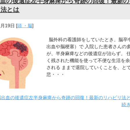
出血の後遺症左半身麻痺から奇跡の回復！最新の
リ法とは
8月19日
[
頭 ・脳
]
脳外科の看護師をしていたとき、脳卒
出血や脳梗塞）で 入院した患者さんの
が、半身麻痺などの後遺症が治らず、 
く残された機能を使って不便な生活を余
される ままで退院していくことを、と
悲・・・
脳出血の後遺症左半身麻痺から奇跡の回復！最新のリハビリ法
続