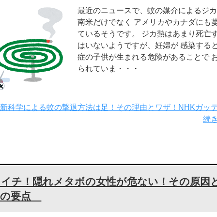
最近のニュースで、蚊の媒介によるジカ
南米だけでなく アメリカやカナダにも
ているそうです。 ジカ熱はあまり死亡
はいないようですが、妊婦が 感染する
症の子供が生まれる危険があることで 
られていま・・・
新科学による蚊の撃退方法は足！その理由とワザ！NHKガッ
続
さイチ！隠れメタボの女性が危ない！その原因
法の要点