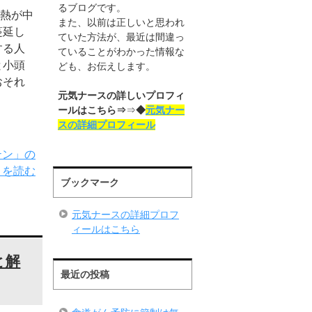
るブログです。
熱が中
また、以前は正しいと思われ
蔓延し
ていた方法が、最近は間違っ
する人
ていることがわかった情報な
と小頭
ども、お伝えします。
おそれ
元気ナースの詳しいプロフィ
ールはこちら⇒
⇒
◆
元気ナー
スの詳細プロフィール
テン」の
きを読む
ブックマーク
元気ナースの詳細プロフ
ィールはこちら
と解
最近の投稿