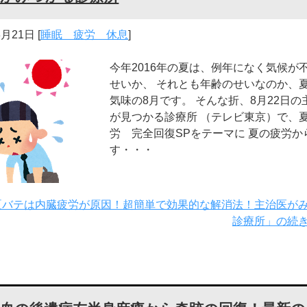
8月21日
[
睡眠 疲労 休息
]
今年2016年の夏は、例年になく気候が
せいか、 それとも年齢のせいなのか、
気味の8月です。 そんな折、8月22日の
が見つかる診療所 （テレビ東京）で、
労 完全回復SPをテーマに 夏の疲労か
す・・・
夏バテは内臓疲労が原因！超簡単で効果的な解消法！主治医が
診療所」の続