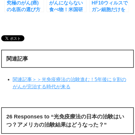
究極のがん(癌)
がんにならない
HF10ウィルスで
の名医の選び方
食べ物！米国研
ガン細胞だけを
①！胃がんと食
究でわかった３
破壊する最新治
道がんの名医た
つの食品とは？
療法の実用化は
ち
いつ？
関連記事
関連記事＞＞光免疫療法の治験進む！5年後に９割の
がんが完治する時代が来る
26 Responses to “光免疫療法の日本の治験はい
つ？アメリカの治験結果はどうなった？”