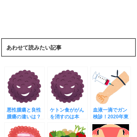
あわせて読みたい記事
悪性腫瘍と良性
ケトン食ががん
血液一滴でガン
腫瘍の違いは？
を消すのは本
検診！2020年東
良性でも心配な
当？仕組や治療
レが実用化！１
理由
の注意点などを
３種類を早期発
調査した
見！