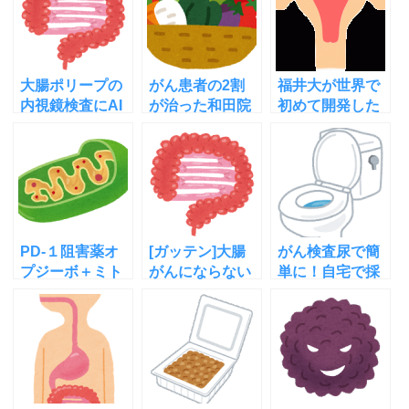
大腸ポリープの
がん患者の2割
福井大が世界で
内視鏡検査にAI
が治った和田院
初めて開発した
活用！今までの
長の食事療法は
子宮体がん画像
検査と何が違
効果があると言
診断法の仕組み
う？
えるの？
PD-１阻害薬オ
[ガッテン]大腸
がん検査尿で簡
プジーボ＋ミト
がんにならない
単に！自宅で採
コンドリア活性
最新検査法と
取して検査機関
化薬の肺がん治
は？その理由と
に送るだけ
験開始
方法は？