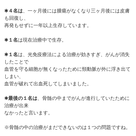
✱
４名は
、一ヶ月後には腫瘍がなくなり三ヶ月後には皮膚
も回復し、
再発もせずに一年以上生存しています。
✱
１名
は現在治療中で生存。
✱
１名
は、光免疫療法による治療が効きすぎ、がんが消失
したことで
血管を守る細胞が無くなったために頸動脈が外に浮き出て
しまい、
血管が破れて出血死してしまいました。
✱
最後の１名は
、骨髄の中までがんが進行していたために
治療が出来
なかったと言います。
※骨髄の中の治療がまだできないのは１つの問題ですね。