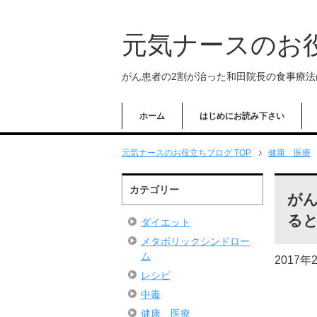
元気ナースのお
がん患者の2割が治った和田院長の食事療
ホーム
はじめにお読み下さい
元気ナースのお役立ちブログ TOP
健康 医療
カテゴリー
が
る
ダイエット
メタボリックシンドロー
ム
2017年
レシピ
中毒
健康 医療