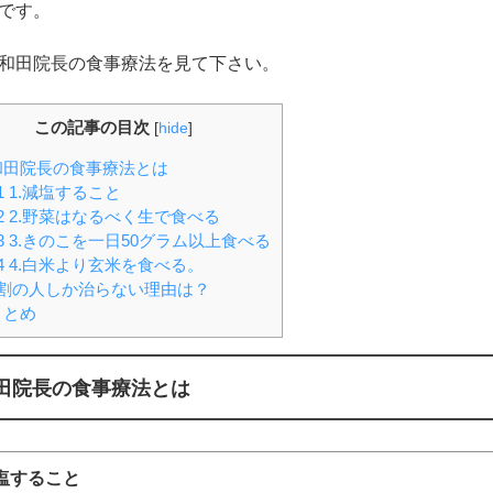
です。
和田院長の食事療法を見て下さい。
この記事の目次
[
hide
]
田院長の食事療法とは
1
1.減塩すること
2
2.野菜はなるべく生で食べる
3
3.きのこを一日50グラム以上食べる
4
4.白米より玄米を食べる。
割の人しか治らない理由は？
まとめ
田院長の食事療法とは
減塩すること