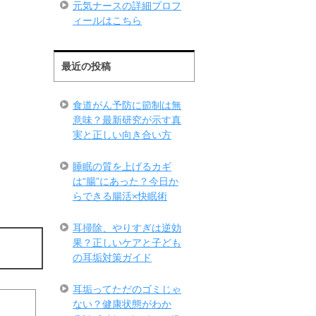
元気ナースの詳細プロフ
ィールはこちら
最近の投稿
食道がん予防に節制は無
意味？最新研究が示す真
実と正しい向き合い方
睡眠の質を上げるカギ
は“腸”にあった？今日か
らできる腸活×快眠術
耳掃除、やりすぎは逆効
果？正しいケアと子ども
の耳垢対策ガイド
耳垢ってただのゴミじゃ
ない？健康状態がわか