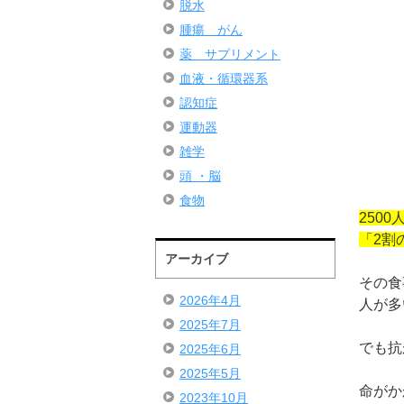
脱水
腫瘍 がん
薬 サプリメント
血液・循環器系
認知症
運動器
雑学
頭 ・脳
食物
250
「2割
アーカイブ
その食
2026年4月
人が多
2025年7月
でも抗
2025年6月
2025年5月
命がか
2023年10月