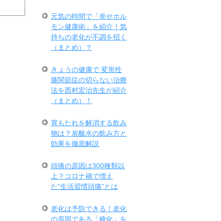
元気の時間で「幸せホル
モン健康術」を紹介！気
持ちの老化が不調を招く
（まとめ）？
きょうの健康で 変形性
膝関節症の切らない治療
法を西村宏治先生が紹介
（まとめ）！
胃もたれを解消する飲み
物は？炭酸水の飲み方と
効果を徹底解説
頭痛の原因は300種類以
上？コロナ禍で増え
た“生活習慣頭痛”とは
老化は予防できる！老化
の原因である「糖化」を