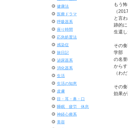
もう怖
健康法
（20
医療ドラマ
と言わ
呼吸器系
跡的に
座り時間
生還し
応急処置法
感染症
その食
学部
旅日記
の名誉
泌尿器系
からす
消化器系
（わだ
生活
生活の知恵
その食
皮膚
効果が
目・耳・鼻・口
睡眠 疲労 休息
神経心療系
美容