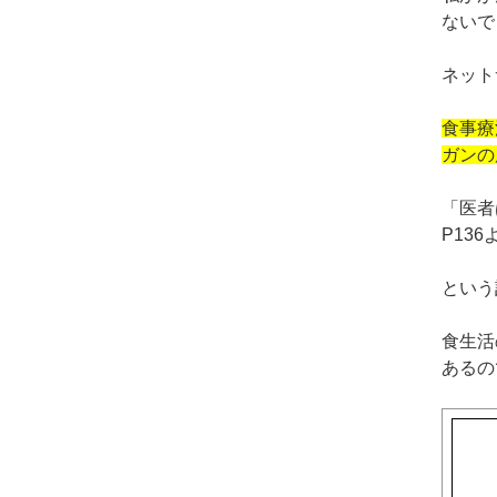
ないで
ネット
食事療
ガンの
「医者
P13
という
食生活
あるの