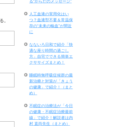
る“からだのメッセージ”
人工血液の実用化はい
つ？血液型不要＆常温保
る。
存の“未来の輸血”が間近
に
なないろ日和で紹介「快
適な座り時間の過ごし
方」自宅でできる簡単エ
クササイズまとめ！
睡眠時無呼吸症候群の最
新治療と対策が「きょう
の健康」で紹介！（まと
め）
不眠症の治療法が「今日
の健康・不眠症治療最前
線」で紹介！解説者は内
村 直尚先生（まとめ）