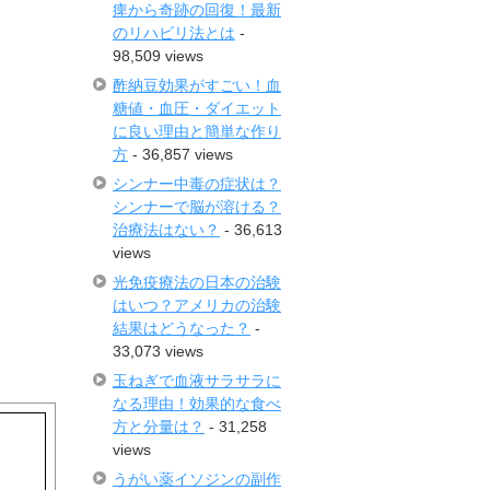
痺から奇跡の回復！最新
のリハビリ法とは
-
98,509 views
酢納豆効果がすごい！血
糖値・血圧・ダイエット
に良い理由と簡単な作り
方
- 36,857 views
シンナー中毒の症状は？
シンナーで脳が溶ける？
治療法はない？
- 36,613
views
光免疫療法の日本の治験
はいつ？アメリカの治験
結果はどうなった？
-
33,073 views
玉ねぎで血液サラサラに
なる理由！効果的な食べ
方と分量は？
- 31,258
views
うがい薬イソジンの副作