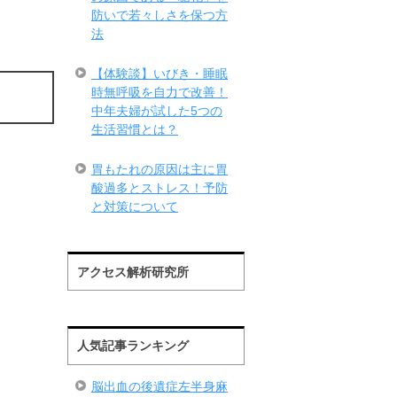
防いで若々しさを保つ方
法
【体験談】いびき・睡眠
時無呼吸を自力で改善！
中年夫婦が試した5つの
生活習慣とは？
胃もたれの原因は主に胃
酸過多とストレス！予防
と対策について
アクセス解析研究所
人気記事ランキング
脳出血の後遺症左半身麻