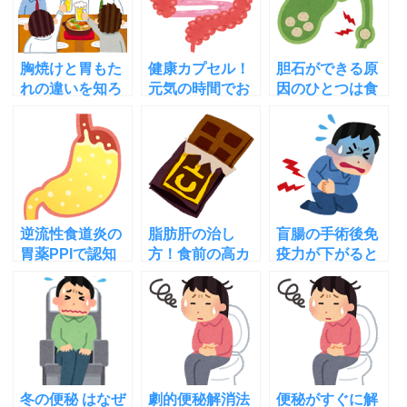
胸焼けと胃もた
健康カプセル！
胆石ができる原
れの違いを知ろ
元気の時間でお
因のひとつは食
う！忘年会や新
腹の不調の原因
事間隔が長いこ
年会に役立つ対
であるSIBO予防
と？その理由と
処法も
法が紹介
予防法は
逆流性食道炎の
脂肪肝の治し
盲腸の手術後免
胃薬PPIで認知
方！食前の高カ
疫力が下がると
症になる？高齢
カオチョコレー
判明！虫垂炎を
者は注意！他の
トが効果的！そ
手術しない方法
副作用も
の理由は
は？
冬の便秘 はなぜ
劇的便秘解消法
便秘がすぐに解