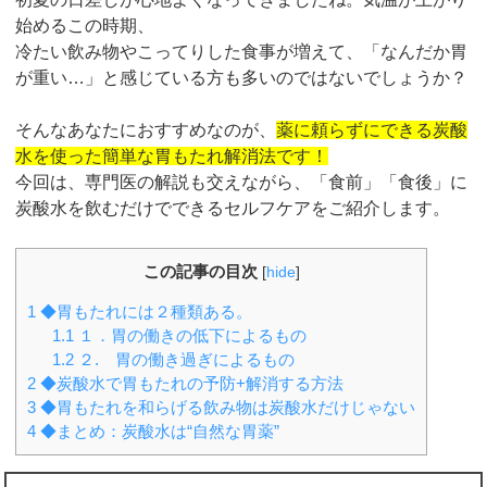
始めるこの時期、
冷たい飲み物やこってりした食事が増えて、「なんだか胃
が重い…」と感じている方も多いのではないでしょうか？
そんなあなたにおすすめなのが、
薬に頼らずにできる炭酸
水を使った簡単な胃もたれ解消法です！
今回は、専門医の解説も交えながら、「食前」「食後」に
炭酸水を飲むだけでできるセルフケアをご紹介します。
この記事の目次
[
hide
]
1
◆胃もたれには２種類ある。
1.1
１．胃の働きの低下によるもの
1.2
２. 胃の働き過ぎによるもの
2
◆炭酸水で胃もたれの予防+解消する方法
3
◆胃もたれを和らげる飲み物は炭酸水だけじゃない
4
◆まとめ：炭酸水は“自然な胃薬”