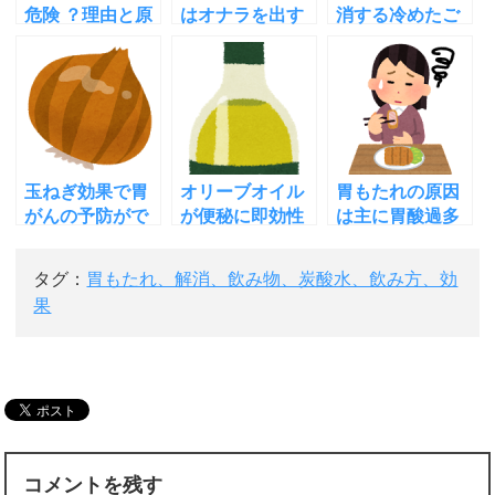
危険 ？理由と原
はオナラを出す
消する冷めたご
因を知って早め
こと？その理由
飯！その理由
に対策をしよう
と方法！ガッテ
は？みんなの家
ン
庭の医学
玉ねぎ効果で胃
オリーブオイル
胃もたれの原因
がんの予防がで
が便秘に即効性
は主に胃酸過多
きる！その理由
がある理由と飲
とストレス！予
と食べ方や摂取
み方(いつ、量、
防と対策につい
タグ：
胃もたれ、解消、飲み物、炭酸水、飲み方、効
量は
種類)
て
果
コメントを残す