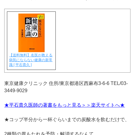
【送料無料】名医が教える
病気にならない健康の新常
識 [ 平石貴久 ]
東京健康クリニック 住所/東京都港区西麻布3-6-6 TEL/03-
3449-9029
★平石貴久医師の著書をもっと見る＞＞楽天サイトへ★
★コップ半分から一杯ぐらいまでの炭酸水を飲むだけで、
2種類の胃もたれを予防・解消するなんて。