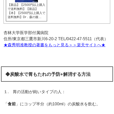
【新品】【2500円以上購入
で送料無料】【新品】
【本】【2500円以上購入で
送料無料】Dr．森の腹…
杏林大学医学部付属病院
住所/東京都三鷹市新川6-20-2 TEL/0422-47-5511（代表）
★森秀明准教授の著書をもっと見る＞＞楽天サイトへ★
◆
炭酸水で胃もたれの予防+解消する方法
１. 胃の活動が鈍いタイプの人：
「
食前
」にコップ半分（約100ml）の炭酸水を飲む。