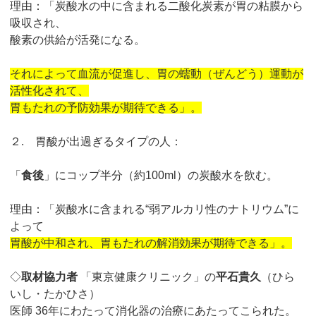
理由：「炭酸水の中に含まれる二酸化炭素が胃の粘膜から
吸収され、
酸素の供給が活発になる。
それによって血流が促進し、胃の蠕動（ぜんどう）運動が
活性化されて、
胃もたれの予防効果が期待できる」。
２. 胃酸が出過ぎるタイプの人：
「
食後
」にコップ半分（約100ml）の炭酸水を飲む。
理由：「炭酸水に含まれる“弱アルカリ性のナトリウム”に
よって
胃酸が中和され、胃もたれの解消効果が期待できる」。
◇
取材協力者
「東京健康クリニック」の
平石貴久
（ひら
いし・たかひさ）
医師 36年にわたって消化器の治療にあたってこられた。