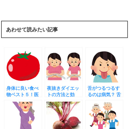
あわせて読みたい記事
身体に良い食べ
夜抜きダイエッ
舌がつるつるす
物ベスト５！医
トの方法と効
るのは病気？ 舌
者が健康のため
果！日野原先生
でできる健康チ
に食べる理由
の昼抜きも考察
ェック法と対策
実践した！