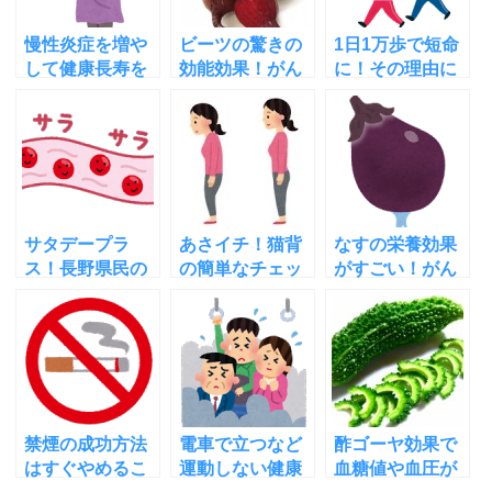
慢性炎症を増や
ビーツの驚きの
1日1万歩で短命
して健康長寿を
効能効果！がん
に！その理由に
妨げる原因は？
認知症メタボ
びっくり！サタ
取り除く方法
他！食べ方や栽
デープラス
は？
培法も
サタデープラ
あさイチ！猫背
なすの栄養効果
ス！長野県民の
の簡単なチェッ
がすごい！がん
長生きの秘訣と
ク法と簡単で気
予防には水にさ
幻のきのこの効
持ちいい治し方
らさない方が良
能
い理由
禁煙の成功方法
電車で立つなど
酢ゴーヤ効果で
はすぐやめるこ
運動しない健康
血糖値や血圧が