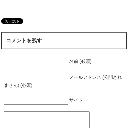
とと判明！その
法でもメタボや
劇的に下がる？
理由と3日でで
糖尿病は予防で
その理由と作り
きる技
きる
方は？
コメントを残す
名前 (必須)
メールアドレス (公開され
ません) (必須)
サイト