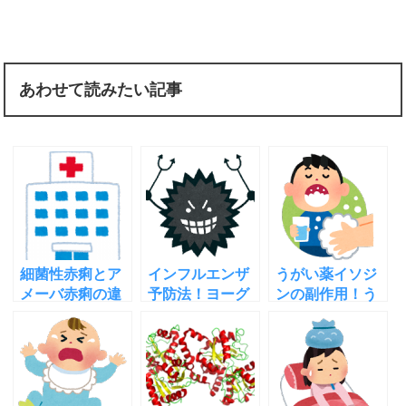
あわせて読みたい記事
細菌性赤痢とア
インフルエンザ
うがい薬イソジ
メーバ赤痢の違
予防法！ヨーグ
ンの副作用！う
い！原因と感染
ルトや意外な方
がいは水道水だ
経路症状や治療
法など12通り
けの方が良い！
法
追記あり