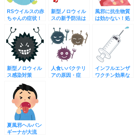
RSウイルスの赤
新型ノロウィル
風邪に抗生物質
ちゃんの症状！
スの新予防法は
は効かない！処
重症化を見逃さ
ラクトフェリン
方する意味な
ないために
ヨーグルトかも
し！耐性菌を増
やすだけ
新型ノロウィル
人食いバクテリ
インフルエンザ
ス感染対策
アの原因・症
ワクチン効果な
2015！ノロパン
状・感染経路・
し！乳児は打つ
チとハイターが
予防や治療法は
な！副作用が危
役に立つ！
険
夏風邪ヘルパン
ギーナが大流
行！危険な症状