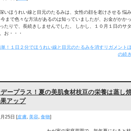
深いほうれい線と目元のたるみは、女性の顔を老けさせる 悩
 今まで色々な方法があるのは知っていましたが、お金がかか
ったりで、長続きしませんでした。 しかし、１０月１日のサ
、お・・・
簡単！１日２分でほうれい線と目元のたるみを消すリガメント
の続
タデープラス！夏の美肌食材枝豆の栄養は蒸し
効果アップ
7月25日
[
皮膚
,
美容
,
食物
]
わが家の家庭菜園で、毎年夏になると枝