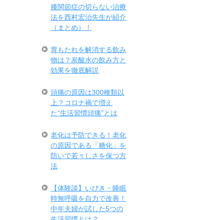
膝関節症の切らない治療
法を西村宏治先生が紹介
（まとめ）！
胃もたれを解消する飲み
物は？炭酸水の飲み方と
効果を徹底解説
頭痛の原因は300種類以
上？コロナ禍で増え
た“生活習慣頭痛”とは
老化は予防できる！老化
の原因である「糖化」を
防いで若々しさを保つ方
法
【体験談】いびき・睡眠
時無呼吸を自力で改善！
中年夫婦が試した5つの
生活習慣とは？