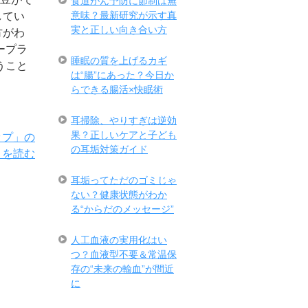
食道がん予防に節制は無
意味？最新研究が示す真
してい
実と正しい向き合い方
方がわ
ープラ
睡眠の質を上げるカギ
うこと
は“腸”にあった？今日か
らできる腸活×快眠術
耳掃除、やりすぎは逆効
果？正しいケアと子ども
ップ」の
の耳垢対策ガイド
きを読む
耳垢ってただのゴミじゃ
ない？健康状態がわか
る“からだのメッセージ”
人工血液の実用化はい
つ？血液型不要＆常温保
存の“未来の輸血”が間近
に