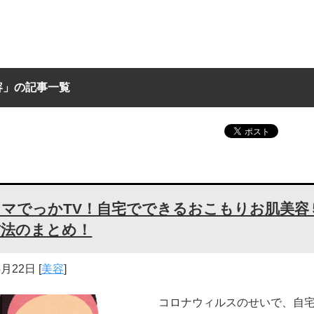
容」の記事一覧
ンマでっかTV！自宅でできるおこもりお肌美容
方法のまとめ！
5月22日
[
美容
]
コロナウィルスのせいで、自