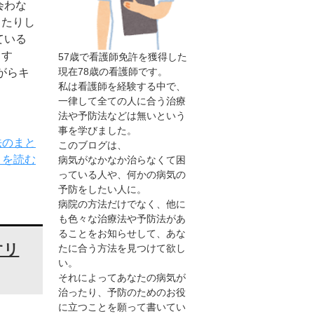
会わな
ったりし
ている
ます
57歳で看護師免許を獲得した
現在78歳の看護師です。
がらキ
私は看護師を経験する中で、
一律して全ての人に合う治療
法や予防法などは無いという
事を学びました。
法のまと
このブログは、
きを読む
病気がなかなか治らなくて困
っている人や、何かの病気の
予防をしたい人に。
病院の方法だけでなく、他に
も色々な治療法や予防法があ
ることをお知らせして、あな
すリ
たに合う方法を見つけて欲し
い。
それによってあなたの病気が
治ったり、予防のためのお役
に立つことを願って書いてい