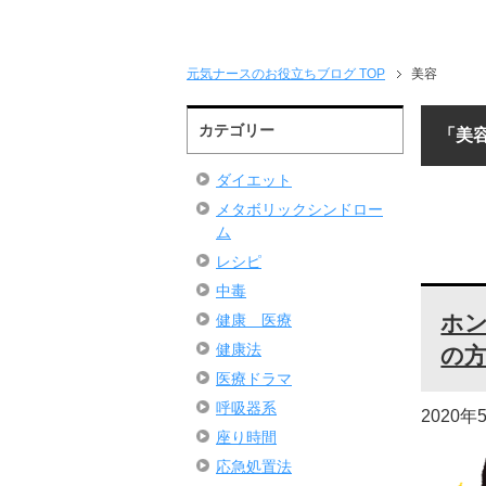
元気ナースのお役立ちブログ TOP
美容
カテゴリー
「美
ダイエット
メタボリックシンドロー
ム
レシピ
中毒
ホ
健康 医療
健康法
の
医療ドラマ
呼吸器系
2020年
座り時間
応急処置法