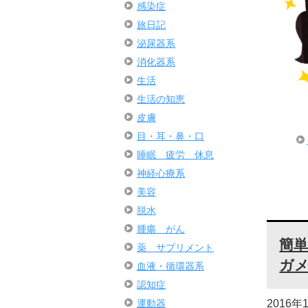
感染症
旅日記
泌尿器系
消化器系
生活
生活の知恵
皮膚
目・耳・鼻・口
睡眠 疲労 休息
神経心療系
美容
脱水
腫瘍 がん
簡
薬 サプリメント
ガ
血液・循環器系
認知症
2016年
運動器