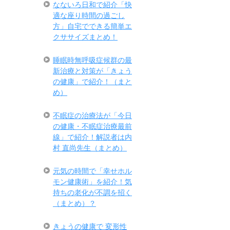
なないろ日和で紹介「快
適な座り時間の過ごし
方」自宅でできる簡単エ
クササイズまとめ！
睡眠時無呼吸症候群の最
新治療と対策が「きょう
の健康」で紹介！（まと
め）
不眠症の治療法が「今日
の健康・不眠症治療最前
線」で紹介！解説者は内
村 直尚先生（まとめ）
元気の時間で「幸せホル
モン健康術」を紹介！気
持ちの老化が不調を招く
（まとめ）？
きょうの健康で 変形性