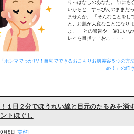
りっぱなしのあなた。 誰にも
いからと、すっぴんのままだ
ませんか。 「そんなことをし
と、お肌が大変なことになり
よ。」 との警告や、 家にいな
レイを目指す「おこ・・・
「ホンマでっかTV！自宅でできるおこもりお肌美容５つの方
め！」の続
単！１日２分でほうれい線と目元のたるみを消
メントほぐし
10月8日
[
美容
]