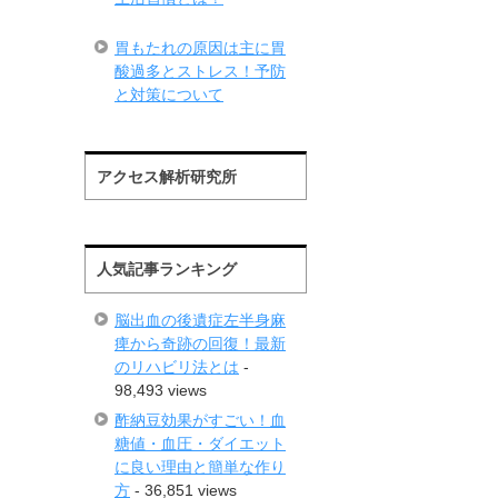
胃もたれの原因は主に胃
酸過多とストレス！予防
と対策について
アクセス解析研究所
人気記事ランキング
脳出血の後遺症左半身麻
痺から奇跡の回復！最新
のリハビリ法とは
-
98,493 views
酢納豆効果がすごい！血
糖値・血圧・ダイエット
に良い理由と簡単な作り
方
- 36,851 views