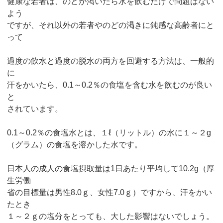
健康な若者は、のどが渇いたら水を飲むだけで問題はない
よう
ですが、それ以外の若者やのどの渇きに鈍感な高齢者にと
って
過度の飲水と過度の脱水の両方を回避する方法は、一般的
に
汗をかいたら、0.1～0.2％の食塩を含む水を飲むのが良い
と
されています。
0.1～0.2％の食塩水とは、１ℓ（リットル）の水に１～２g
（グラム）の食塩を溶かした水です。
日本人の成人の食塩摂取量は1日あたり平均して10.2g（厚
生労働
省の目標量は男性8.0ｇ、女性7.0ｇ）ですから、汗をかい
たとき
１～２ｇの塩分をとっても、大した影響はないでしょう。