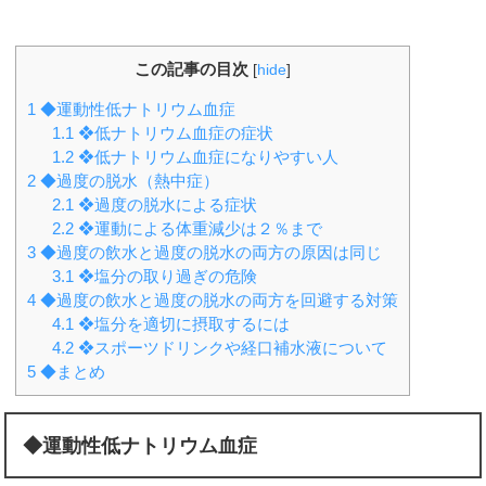
この記事の目次
[
hide
]
1
◆運動性低ナトリウム血症
1.1
❖低ナトリウム血症の症状
1.2
❖低ナトリウム血症になりやすい人
2
◆過度の脱水（熱中症）
2.1
❖過度の脱水による症状
2.2
❖運動による体重減少は２％まで
3
◆過度の飲水と過度の脱水の両方の原因は同じ
3.1
❖塩分の取り過ぎの危険
4
◆過度の飲水と過度の脱水の両方を回避する対策
4.1
❖塩分を適切に摂取するには
4.2
❖スポーツドリンクや経口補水液について
5
◆まとめ
◆運動性低ナトリウム血症