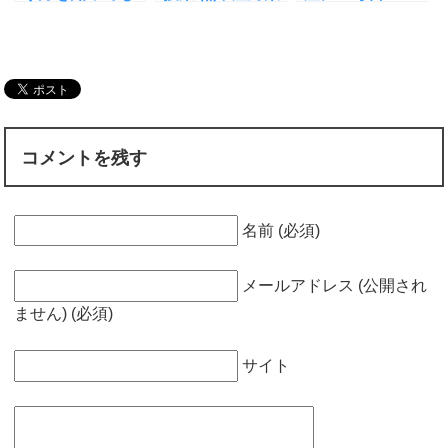
危険！経口補水
で「運動＋牛
の水分摂取が認
液の正しい飲み
乳」が良い理由
知症を予防し治
方
とは
す理由
コメントを残す
名前 (必須)
メールアドレス (公開され
ません) (必須)
サイト