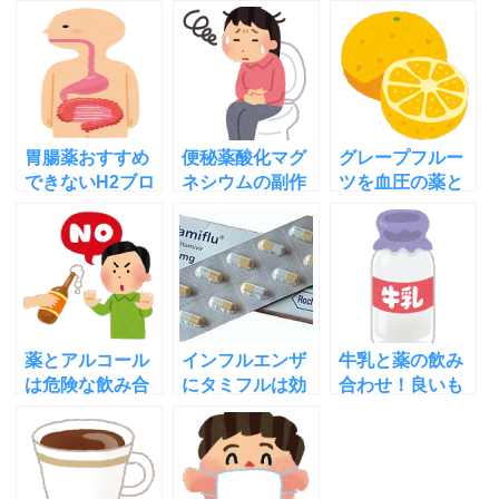
胃腸薬おすすめ
便秘薬酸化マグ
グレープフルー
できないH2ブロ
ネシウムの副作
ツを血圧の薬と
ッカー認知症や
用で死亡例！注
一緒に飲むと危
せん妄の副作用
意すべき症状と
険！その理由を
は
知ろう
薬とアルコール
インフルエンザ
牛乳と薬の飲み
は危険な飲み合
にタミフルは効
合わせ！良いも
わせ！その理由
果なし！コクラ
のと悪いもの！
と注意すべき薬
ンとロッシュに
それぞれの理由
について
拍手を
は？