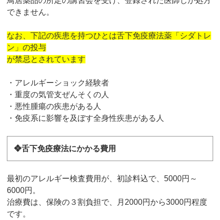
鳥居薬品の所定の講習会を受け、登録された医師しか処方
できません。
なお、下記の疾患を持つひとは舌下免疫療法薬「シダトレ
ン」の投与
が禁忌とされています
・アレルギーショック経験者
・重度の気管支ぜんそくの人
・悪性腫瘍の疾患がある人
・免疫系に影響を及ぼす全身性疾患がある人
❖舌下免疫療法にかかる費用
最初のアレルギー検査費用が、初診料込で、5000円～
6000円。
治療費は、保険の３割負担で、月2000円から3000円程度
です。