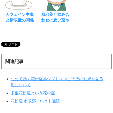
カフェイン中毒
風邪薬と飲み合
と摂取量の関係
わせの悪い薬や
は？死なないた
食品に御注意！
めの注意点
あなどっては危
険です
関連記事
なめて効く花粉症薬シダトレン舌下液の効果や副作
用について
多重花粉症という花粉症
花粉症 市販薬それとも通院？