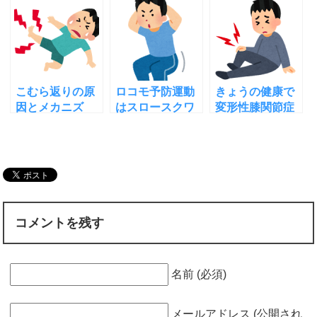
単に若返る理由
対処法や予防法
もチェック！
は？
こむら返りの原
ロコモ予防運動
きょうの健康で
因とメカニズ
はスロースクワ
変形性膝関節症
ム！足のこむら
ットが一番！そ
の切らない治療
返りを治す即効
の理由とやり方
法を西村宏治先
技とは！
動画
生が紹介（まと
め）！
コメントを残す
名前 (必須)
メールアドレス (公開され