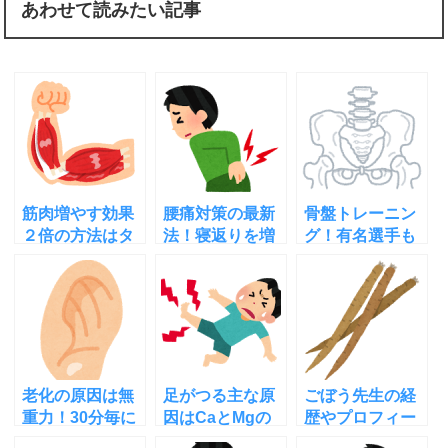
あわせて読みたい記事
筋肉増やす効果
腰痛対策の最新
骨盤トレーニン
２倍の方法はタ
法！寝返りを増
グ！有名選手も
ンパク質＋○○！
やすストレッチ
実施する運動能
その理由とやり
で再発なし！ガ
力を高める簡単
方
ッテン
な方法[動画あり
老化の原因は無
足がつる主な原
ごぼう先生の経
重力！30分毎に
因はCaとMgの
歴やプロフィー
立ち上がれば簡
アンバランス？
ル！資格や年収