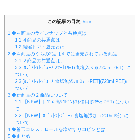
この記事の目次
[
hide
]
1
◆４商品のラインナップと共通点は
1.1
４商品の共通点は
1.2
濃縮トマト還元とは
2
◆４商品のうちの2品はすでに発売されている商品
2.1
２商品の共通点は、
2.2
[ｶｺﾞﾒﾄﾏﾄｼﾞｭｰｽ ｽﾏｰﾄPET(食塩入り)](720ml PET）に
ついて
2.3
[ｶｺﾞﾒﾄﾏﾄｼﾞｭｰｽ 食塩無添加 ｽﾏｰﾄPET](720ml PET)に
ついて
3
◆新商品の２商品について
3.1
【NEW】[ｶｺﾞﾒ 高ﾘｺﾋﾟﾝﾄﾏﾄ使用](265g PET) につい
て
3.2
【NEW】ｶｺﾞﾒﾄﾏﾄｼﾞｭｰｽ 食塩無添加（200ml紙）に
ついて
4
◆善玉コレステロールを増やすリコピンとは
5
◆まとめ