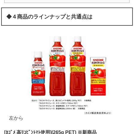
◆４商品のラインナップと共通点は
左から
[ｶｺﾞﾒ 高ﾘｺﾋﾟﾝﾄﾏﾄ使用](265g PET) ※新商品