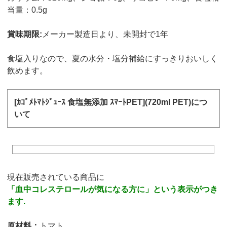
当量：0.5g
賞味期限:
メーカー製造日より、未開封で1年
食塩入りなので、夏の水分・塩分補給にすっきりおいしく
飲めます。
[ｶｺﾞﾒﾄﾏﾄｼﾞｭｰｽ 食塩無添加 ｽﾏｰﾄPET](720ml PET)につ
いて
現在販売されている商品に
「血中コレステロールが気になる方に」という表示がつき
ます.
原材料：
トマト