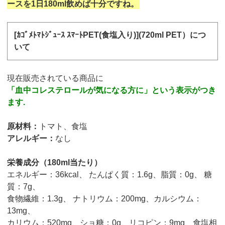
ースを1日180ml飲めば十分ですね。
[ｶｺﾞﾒﾄﾏﾄｼﾞｭｰｽ ｽﾏｰﾄPET(食塩入り)](720ml PET）につ
いて
現在販売されている商品に
「血中コレステロールが気になる方に」という表示がつき
ます.
原材料：
トマト、食塩
アレルギー：
なし
栄養成分（180ml当たり）
エネルギー：36kcal、 たんぱく質：1.6g、脂質：0g、 糖
質：7g、
食物繊維：1.3g、 ナトリウム：200mg、カルシウム：
13mg、
カリウム：520mg、ショ糖：0g、リコピン：9mg、食塩相