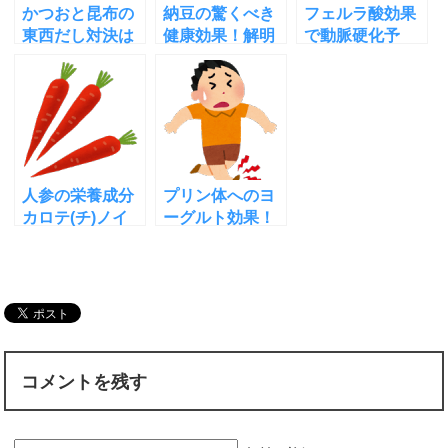
かつおと昆布の
納豆の驚くべき
フェルラ酸効果
東西だし対決は
健康効果！解明
で動脈硬化予
どのように始ま
された12項目を
防！コーヒーの
ったのか
ご紹介
新健康効果！
人参の栄養成分
プリン体へのヨ
カロテ(チ)ノイ
ーグルト効果！
ドが加齢黄斑変
そのメカニズム
性症を予防する
が分かった
しくみ
コメントを残す