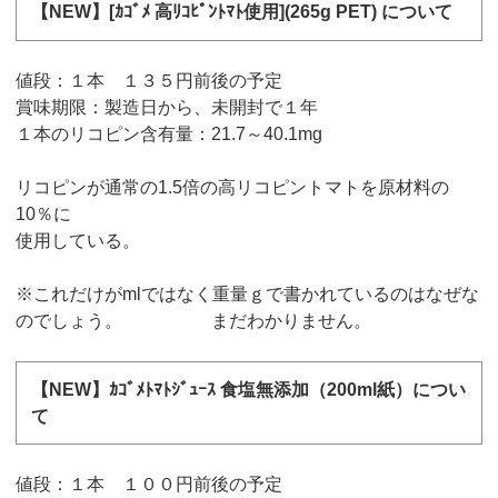
【NEW】[ｶｺﾞﾒ 高ﾘｺﾋﾟﾝﾄﾏﾄ使用](265g PET) について
値段：１本 １３５円前後の予定
賞味期限：製造日から、未開封で１年
１本のリコピン含有量：21.7～40.1mg
リコピンが通常の1.5倍の高リコピントマトを原材料の
10％に
使用している。
※これだけがmlではなく重量ｇで書かれているのはなぜな
のでしょう。 まだわかりません。
【NEW】ｶｺﾞﾒﾄﾏﾄｼﾞｭｰｽ 食塩無添加（200ml紙）につい
て
値段：１本 １００円前後の予定