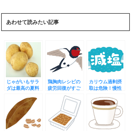
あわせて読みたい記事
じゃがいもサラ
鶏胸肉レシピの
カリウム過剰摂
ダは最高の夏料
疲労回復がすご
取は危険！慢性
理？熱中症夏バ
い！渡り鳥が休
腎臓病の人に減
テ肌荒れに効く
まず飛べる仕組
塩しおはダメ
理由