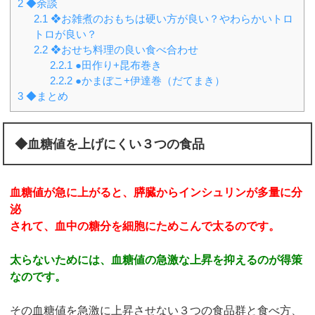
2
◆余談
2.1
❖お雑煮のおもちは硬い方が良い？やわらかいトロ
トロが良い？
2.2
❖おせち料理の良い食べ合わせ
2.2.1
●田作り+昆布巻き
2.2.2
●かまぼこ+伊達巻（だてまき）
3
◆まとめ
◆血糖値を上げにくい３つの食品
血糖値が急に上がると、膵臓からインシュリンが多量に分
泌
されて、血中の糖分を細胞にためこんで太るのです。
太らないためには、血糖値の急激な上昇を抑えるのが得策
なのです。
その血糖値を急激に上昇させない３つの食品群と食べ方、