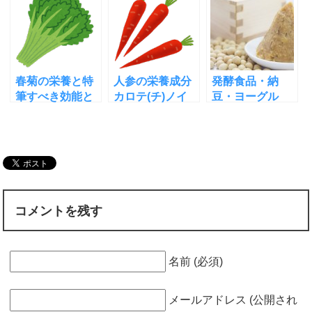
で予防！症状や
ット法の食べ方
美容等に効く簡
治療法は？
は？
単レシピ
春菊の栄養と特
人参の栄養成分
発酵食品・納
筆すべき効能と
カロテ(チ)ノイ
豆・ヨーグル
の関係！効果的
ドが加齢黄斑変
ト・味噌・チー
な食べ方や料理
性症を予防する
ズの効果的な食
法も
しくみ
べ方と理由
コメントを残す
名前 (必須)
メールアドレス (公開され