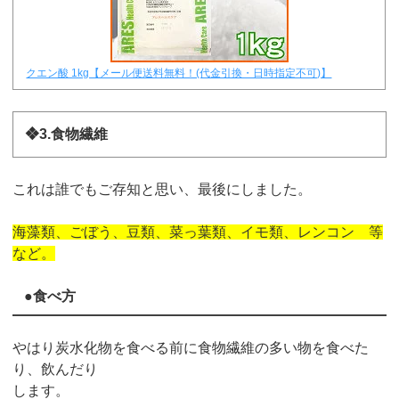
クエン酸 1kg【メール便送料無料！(代金引換・日時指定不可)】
❖3.食物繊維
これは誰でもご存知と思い、最後にしました。
海藻類、ごぼう、豆類、菜っ葉類、イモ類、レンコン 等
など。
●食べ方
やはり炭水化物を食べる前に食物繊維の多い物を食べた
り、飲んだり
します。