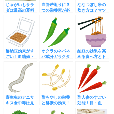
じゃがいもサラ
血管若返りに３
ななつぼし米の
ダは最高の夏料
つの栄養素が必
炊き方は？マツ
理？熱中症夏バ
要な理由！全部
コが救った北海
テ肌荒れに効く
を含む食べ物
道の米を食べた
理由
は？
い
酢納豆効果がす
オクラのネバネ
納豆の効果を高
ごい！血糖値・
バ成分ガラクタ
める食べ方とト
血圧・ダイエッ
ンでがん予防！
ッピング４つの
トに良い理由と
他にも効く簡単
作用！ダメな食
簡単な作り方
レシピ
べ方は？
寄生虫のアニサ
酢もやしの栄養
酢人参のすごい
キス食中毒は見
と酵素の効果！
効能！目・血
る噛む加熱冷凍
作り方やダイエ
圧・アトピー・