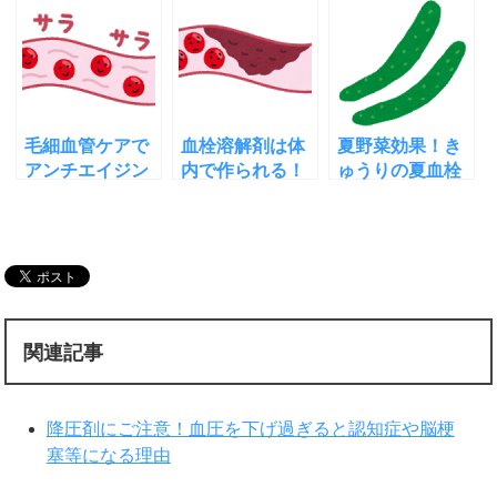
分でできる対策
メカニズムと対
は!みんなの家庭
３つ
処法
の医学
毛細血管ケアで
血栓溶解剤は体
夏野菜効果！き
アンチエイジン
内で作られる！
ゅうりの夏血栓
グ！ガッテン流
血栓の原因と溶
予防効果がすご
の新方法とは？
解力をアップす
い！その理由
る方法
は？
関連記事
降圧剤にご注意！血圧を下げ過ぎると認知症や脳梗
塞等になる理由