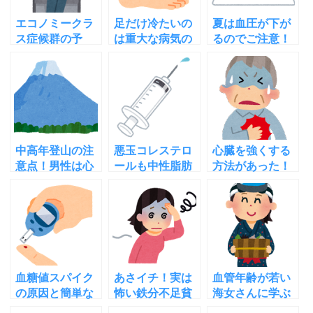
エコノミークラ
足だけ冷たいの
夏は血圧が下が
ス症候群の予
は重大な病気の
るのでご注意！
防！してはいけ
前兆？原因や症
高血圧の人ほど
ないこと！する
状を知り早期対
危険！理由と対
べきこと
策を
策は
中高年登山の注
悪玉コレステロ
心臓を強くする
意点！男性は心
ールも中性脂肪
方法があった！
臓病死が女性の
も下げる必要な
心臓病の人も鍛
16倍！予防法
し！新常識はこ
えられる心臓リ
は？
れだ！
ハビリ
血糖値スパイク
あさイチ！実は
血管年齢が若い
の原因と簡単な
怖い鉄分不足貧
海女さんに学ぶ
チェック法！自
血！その症状や
高血圧改善法と