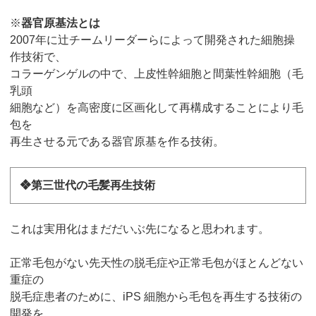
※
器官原基法とは
2007年に辻チームリーダーらによって開発された細胞操
作技術で、
コラーゲンゲルの中で、上皮性幹細胞と間葉性幹細胞（毛
乳頭
細胞など）を高密度に区画化して再構成することにより毛
包を
再生させる元である器官原基を作る技術。
❖第三世代の毛髪再生技術
これは実用化はまだだいぶ先になると思われます。
正常毛包がない先天性の脱毛症や正常毛包がほとんどない
重症の
脱毛症患者のために、iPS 細胞から毛包を再生する技術の
開発を