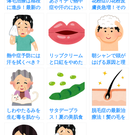
薄毛治療は格段
あさイチで熱中
花粉症の花粉皮
に進歩！最新の
症や汗のにおい
膚炎急増！その
最も効果的な薄
を防ぐ汗の拭き
症状と原因！対
毛治療法を調査
方を五味常明さ
策や市販薬は？
んが紹介！
熱中症予防には
リップクリーム
朝シャンで頭が
汗を拭くべき？
と口紅をやめた
はげる原因と理
拭かない方が良
ら唇が荒れなく
由！夜シャンプ
い？正しい拭き
なった理由は？
ーが良い理由！
方は？
しわやたるみを
サタデープラ
脱毛症の最新治
生む毒を肌から
ス！夏の美肌食
療法！髪の毛を
追い出すシナモ
材枝豆の栄養は
生やす「種」を
ン効果とは
蒸し焼きで効果
作る再生医療と