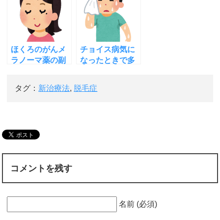
アップ
は
ほくろのがんメ
チョイス病気に
ラノーマ薬の副
なったときで多
作用が怖い！画
汗症の対処法を
像で早期発見を
藤本智子さんが
タグ：
新治療法
,
脱毛症
紹介！
コメントを残す
名前 (必須)