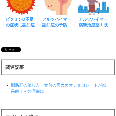
ビタミンD不足
アルツハイマー
アルツハイマー
の症状に認知症
認知症の予防
病新治療薬！既
も！予防に必要
法！自分で回避
存３薬併用の効
なビタミンDの
できる７つのリ
果をｉＰＳで発
補充法
スクとは
見
関連記事
脂肪肝の治し方！食前の高カカオチョコレートが効
果的！その理由は