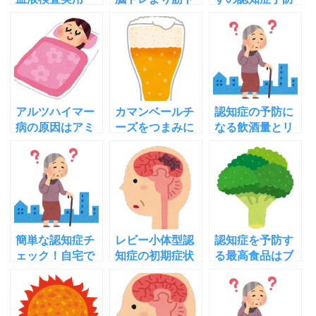
化！早期発見で
レが良い理由！
効果がすごい！
病気を予防する
効果的な筋トレ
その理由は？
方法
は？
アルツハイマー
カマンベールチ
認知症の予防に
病の原因はアミ
ーズをつまみに
なる飲酒量とリ
ロイドβの排出
ビールで認知症
スクを高める飲
の悪さ？睡眠が
予防！摂取量
酒量！その理由
関係？
は？
は？
簡単な認知症チ
レビー小体型認
認知症を予防す
ェック！自宅で
知症の初期症状
る最高食品はブ
できる３つの方
に注意！家庭で
ロッコリー！そ
法で早期発見を
わかる特徴と対
の理由と食べ方
しよう
策