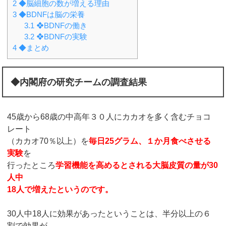
2
◆脳細胞の数が増える理由
3
◆BDNFは脳の栄養
3.1
❖BDNFの働き
3.2
❖BDNFの実験
4
◆まとめ
◆内閣府の研究チームの調査結果
45歳から68歳の中高年３０人にカカオを多く含むチョコ
レート
（カカオ70％以上）を
毎日25グラム、１か月食べさせる
実験
を
行ったところ
学習機能を高めるとされる大脳皮質の量が30
人中
18人で増えたというのです。
30人中18人に効果があったということは、半分以上の６
割で効果が