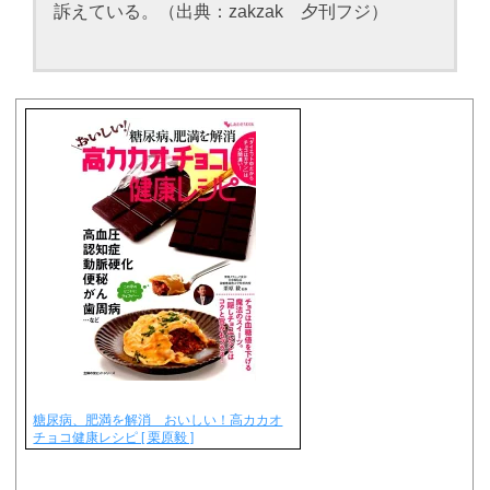
訴えている。（出典：zakzak 夕刊フジ）
糖尿病、肥満を解消 おいしい！高カカオ
チョコ健康レシピ [ 栗原毅 ]