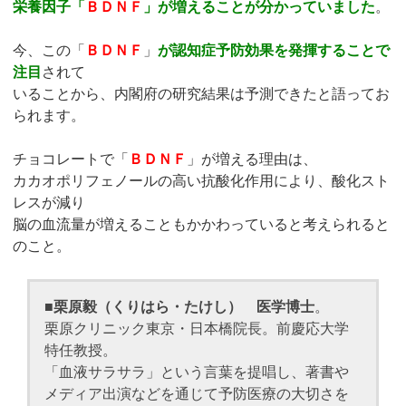
栄養因子「
ＢＤＮＦ
」が増えることが分かっていました
。
今、この「
ＢＤＮＦ
」
が認知症予防効果を発揮することで
注目
されて
いることから、内閣府の研究結果は予測できたと語ってお
られます。
チョコレートで「
ＢＤＮＦ
」が増える理由は、
カカオポリフェノールの高い抗酸化作用により、酸化スト
レスが減り
脳の血流量が増えることもかかわっていると考えられると
のこと。
■
栗原毅（くりはら・たけし） 医学博士
。
栗原クリニック東京・日本橋院長。前慶応大学
特任教授。
「血液サラサラ」という言葉を提唱し、著書や
メディア出演などを通じて予防医療の大切さを