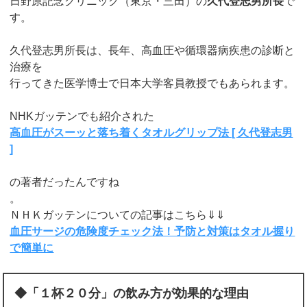
日野原記念クリニック（東京・三田）の
久代登志男所長
で
す。
久代登志男所長は、長年、高血圧や循環器病疾患の診断と
治療を
行ってきた医学博士で日本大学客員教授でもあられます。
NHKガッテンでも紹介された
高血圧がスーッと落ち着くタオルグリップ法 [ 久代登志男
]
の著者だったんですね
。
ＮＨＫガッテンについての記事はこちら⇓⇓
血圧サージの危険度チェック法！予防と対策はタオル握り
で簡単に
◆「１杯２０分」の飲み方が効果的な理由