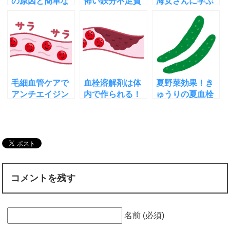
の原因と簡単な
怖い鉄分不足貧
海女さんに学ぶ
チェック法！自
血！その症状や
高血圧改善法と
分でできる対策
メカニズムと対
は!みんなの家庭
３つ
処法
の医学
毛細血管ケアで
血栓溶解剤は体
夏野菜効果！き
アンチエイジン
内で作られる！
ゅうりの夏血栓
グ！ガッテン流
血栓の原因と溶
予防効果がすご
の新方法とは？
解力をアップす
い！その理由
る方法
は？
コメントを残す
名前 (必須)