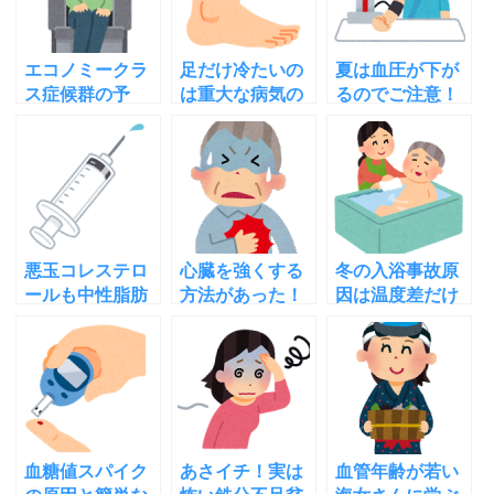
エコノミークラ
足だけ冷たいの
夏は血圧が下が
ス症候群の予
は重大な病気の
るのでご注意！
防！してはいけ
前兆？原因や症
高血圧の人ほど
ないこと！する
状を知り早期対
危険！理由と対
べきこと
策を
策は
悪玉コレステロ
心臓を強くする
冬の入浴事故原
ールも中性脂肪
方法があった！
因は温度差だけ
も下げる必要な
心臓病の人も鍛
じゃない！熱中
し！新常識はこ
えられる心臓リ
症が危険な理由
れだ！
ハビリ
と対策
血糖値スパイク
あさイチ！実は
血管年齢が若い