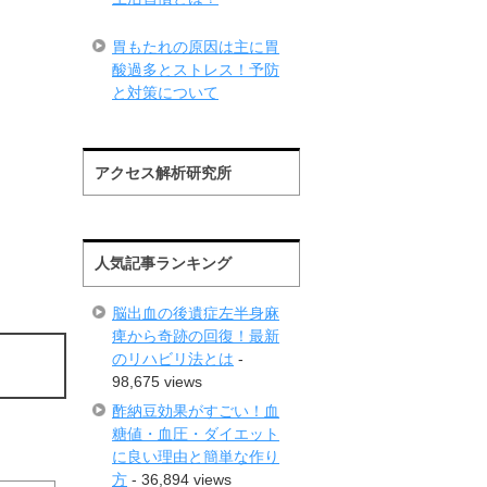
胃もたれの原因は主に胃
酸過多とストレス！予防
と対策について
アクセス解析研究所
人気記事ランキング
脳出血の後遺症左半身麻
痺から奇跡の回復！最新
のリハビリ法とは
-
98,675 views
酢納豆効果がすごい！血
糖値・血圧・ダイエット
に良い理由と簡単な作り
方
- 36,894 views