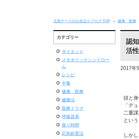
元気ナースのお役立ちブログ TOP
健康 医療
カテゴリー
認
活
ダイエット
メタボリックシンドロー
ム
2017年
レシピ
中毒
健康 医療
頭と身
健康法
「デュ
医療ドラマ
二重課
呼吸器系
という
座り時間
応急処置法
しかし