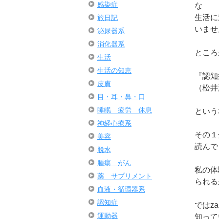
感染症
な
生活に
旅日記
いませ
泌尿器系
消化器系
ところが
生活
生活の知恵
『認知
皮膚
（松井
目・耳・鼻・口
睡眠 疲労 休息
という
神経心療系
その１
美容
読んで
脱水
腫瘍 がん
私の体
薬 サプリメント
られる
血液・循環器系
認知症
ではz
運動器
知って