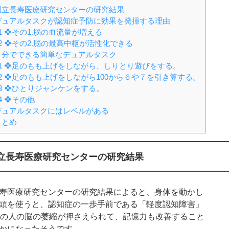
立長寿医療研究センターの研究結果
ュアルタスクが認知症予防に効果を発揮する理由
1
❖その1.脳の血流量が増える
2
❖その2.脳の最高中枢が活性化できる
分でできる簡単なデュアルタスク
1
❖足のもも上げをしながら、しりとり遊びをする。
2
❖足のもも上げをしながら100から６や７を引き算する。
3
❖ひとりジャンケンをする。
4
❖その他
ュアルタスクにはレベルがある
まとめ
立長寿医療研究センターの研究結果
寿医療研究センターの研究結果によると、身体を動かし
頭を使うと、認知症の一歩手前である「軽度認知障害」
I)の人の脳の萎縮が押さえられて、記憶力も改善すること
かになったそうです。