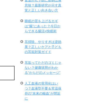
食道がん予防に節制は無
意味？最新研究が示す真
実と正しい向き合い方
睡眠の質を上げるカギ
は“腸”にあった？今日か
らできる腸活×快眠術
耳掃除、やりすぎは逆効
果？正しいケアと子ども
の耳垢対策ガイド
耳垢ってただのゴミじゃ
ない？健康状態がわか
る“からだのメッセージ”
人工血液の実用化はい
つ？血液型不要＆常温保
存の“未来の輸血”が間近
に