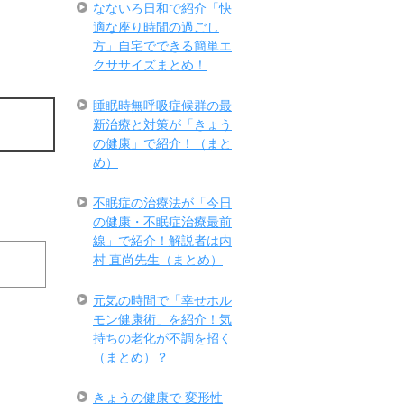
なないろ日和で紹介「快
適な座り時間の過ごし
方」自宅でできる簡単エ
クササイズまとめ！
睡眠時無呼吸症候群の最
新治療と対策が「きょう
の健康」で紹介！（まと
め）
不眠症の治療法が「今日
の健康・不眠症治療最前
線」で紹介！解説者は内
村 直尚先生（まとめ）
元気の時間で「幸せホル
モン健康術」を紹介！気
持ちの老化が不調を招く
（まとめ）？
きょうの健康で 変形性