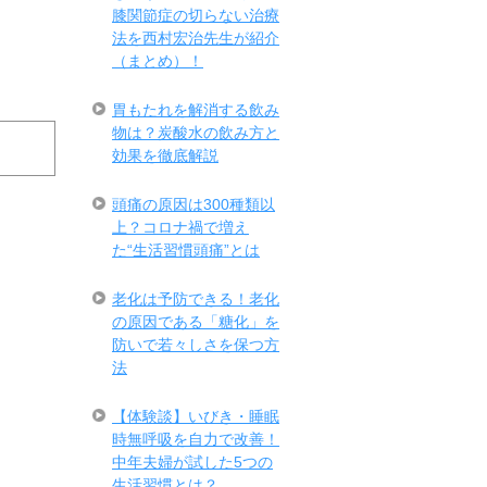
膝関節症の切らない治療
法を西村宏治先生が紹介
（まとめ）！
胃もたれを解消する飲み
物は？炭酸水の飲み方と
効果を徹底解説
頭痛の原因は300種類以
上？コロナ禍で増え
た“生活習慣頭痛”とは
老化は予防できる！老化
の原因である「糖化」を
防いで若々しさを保つ方
法
【体験談】いびき・睡眠
時無呼吸を自力で改善！
中年夫婦が試した5つの
生活習慣とは？